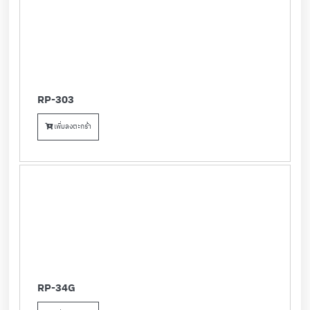
RP-303
เพิ่มลงตะกร้า
RP-34G