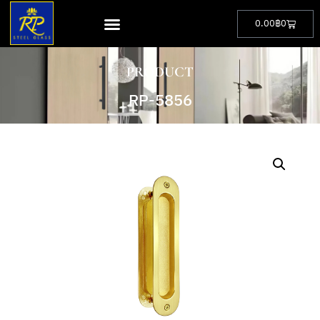
0.00
฿
0
PRODUCT
RP-5856