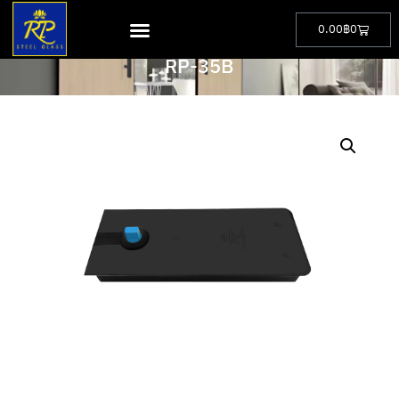
0.00
฿
0
PRODUCT
RP-35B