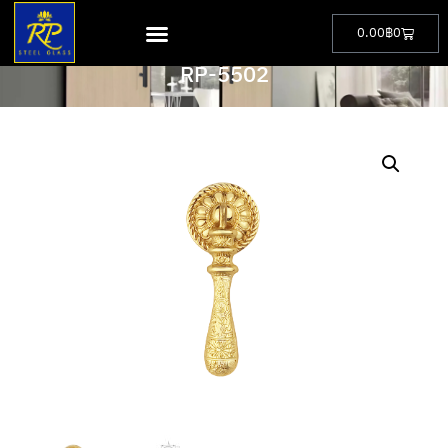
0.00
฿
0
PRODUCT
RP-5502