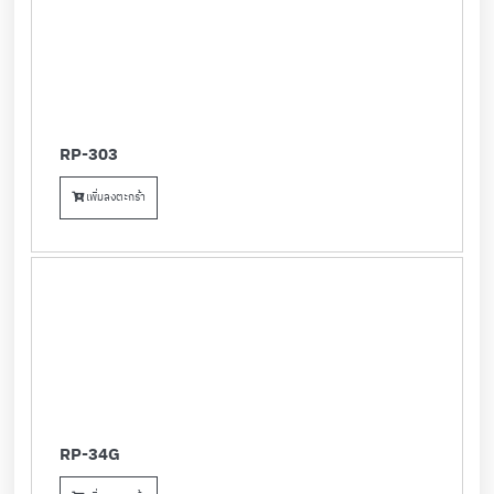
RP-303
เพิ่มลงตะกร้า
RP-34G