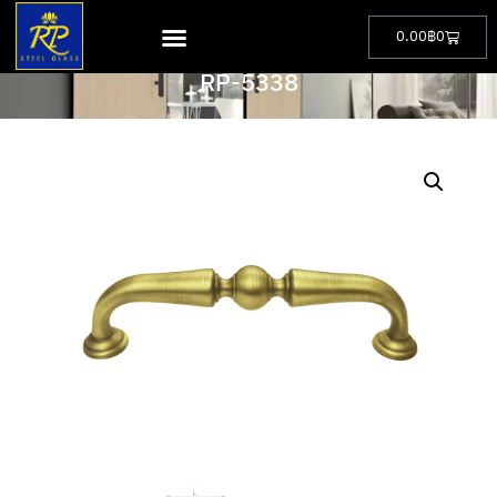
0.00
฿
0
PRODUCT
RP-5338