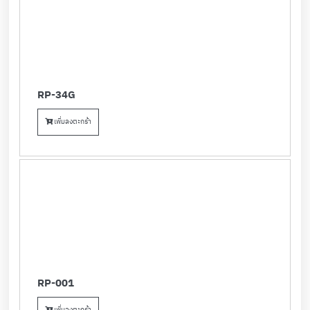
RP-34G
เพิ่มลงตะกร้า
RP-001
เพิ่มลงตะกร้า