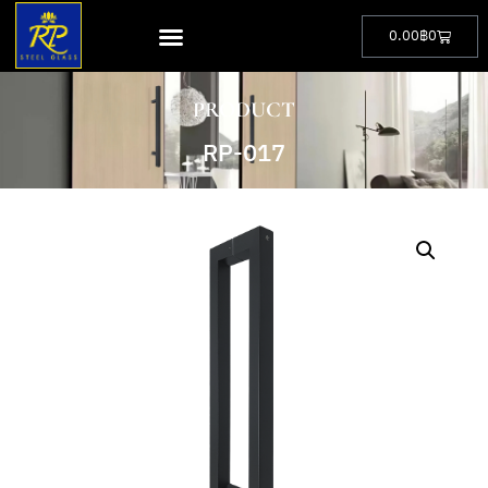
0.00
฿
0
PRODUCT
RP-017