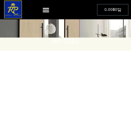
0.00
฿
0
RP-5322