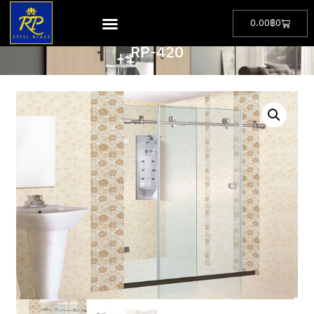
0.00
฿
0
PRODUCT
RP-420