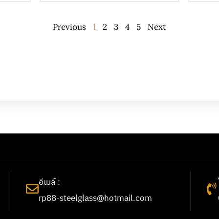
Previous
1
2
3
4
5
Next
อีเมล์ :
rp88-steelglass@hotmail.com