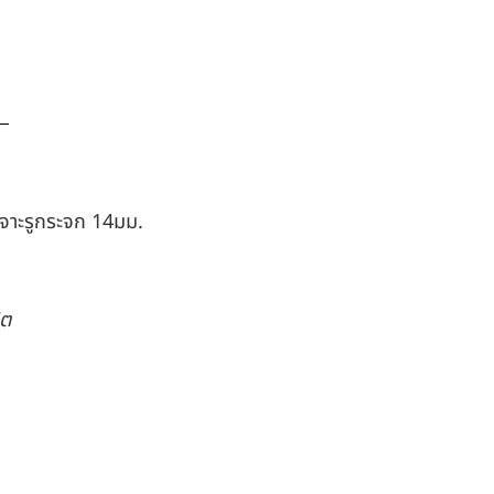
เจาะรูกระจก 14มม.
ิต