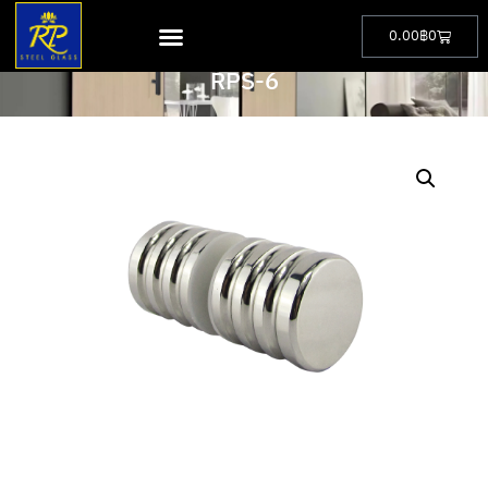
0.00
฿
0
PRODUCT
RPS-6