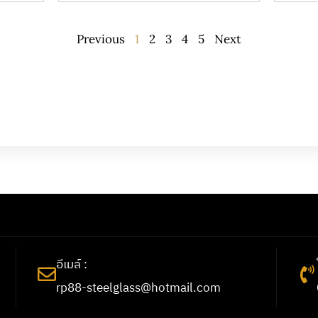
Previous
1
2
3
4
5
Next
อีเมล์ :
rp88-steelglass@hotmail.com