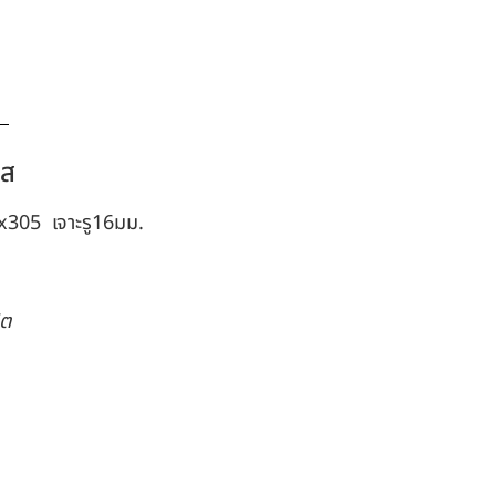
ลส
305 เจาะรู16มม.
ิต