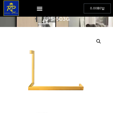
0.00
฿
0
PRODUCT
RPS-503G