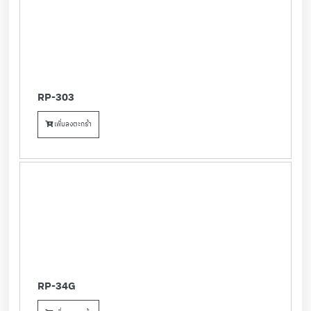
RP-303
เพิ่มลงตะกร้า
RP-34G