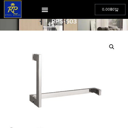
0.00
฿
0
PRODUCT
RPS-503