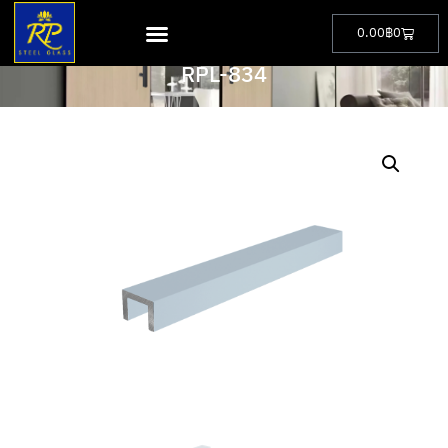
0.00
฿
0
PRODUCT
RPL-834