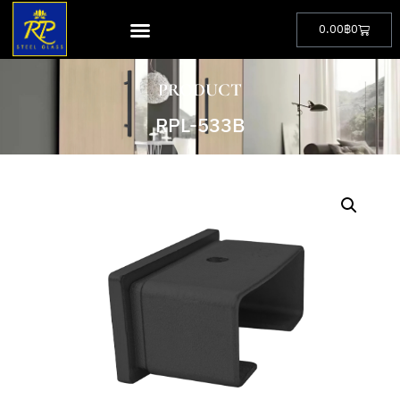
0.00
฿
0
PRODUCT
RPL-533B