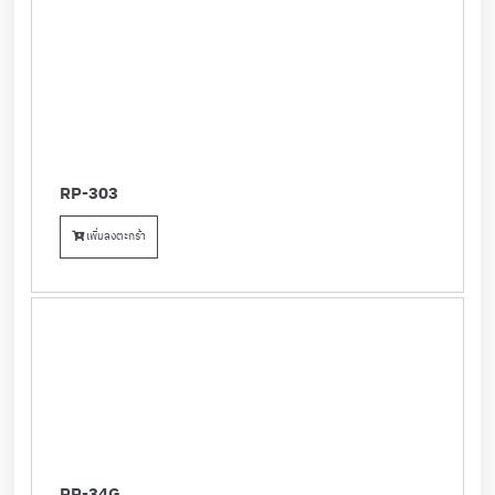
RP-303
เพิ่มลงตะกร้า
RP-34G