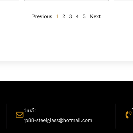
Previous
1
2
3
4
5
Next
อีเมล์ :
rp88-steelglass@hotmail.com