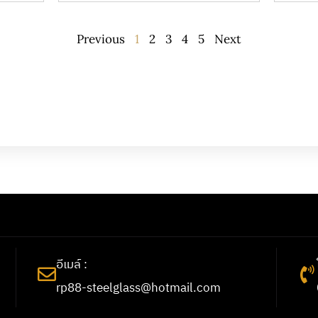
Previous
1
2
3
4
5
Next
อีเมล์ :
rp88-steelglass@hotmail.com