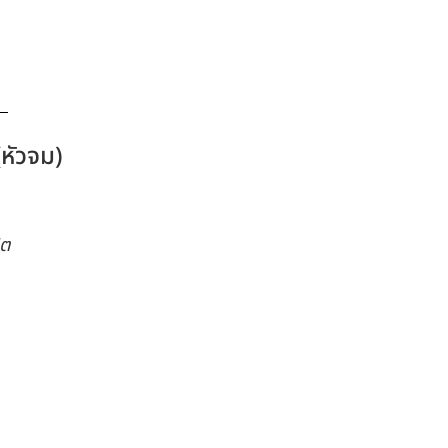
หัวจม)
ิต