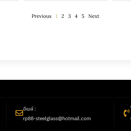
Previous
1
2
3
4
5
Next
อีเมล์ :
rp88-steelglass@hotmail.com