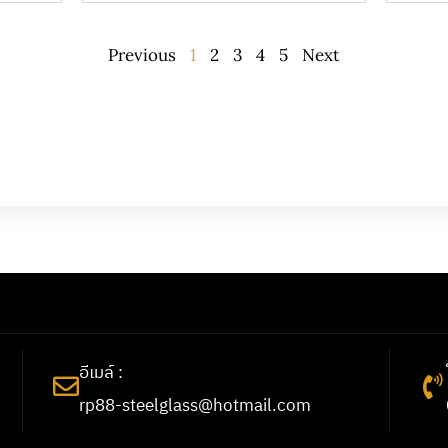
Previous
1
2
3
4
5
Next
อีเมล์ :
rp88-steelglass@hotmail.com