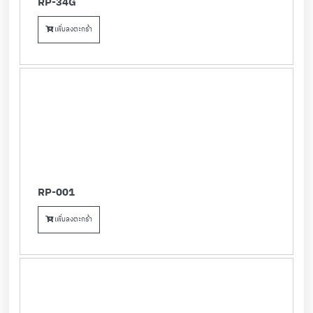
RP-34G
เพิ่มลงตะกร้า
RP-001
เพิ่มลงตะกร้า