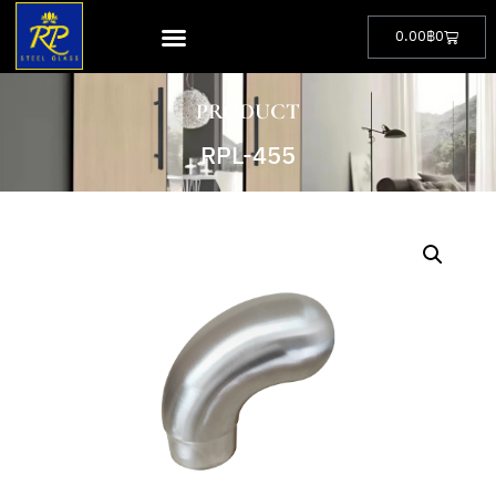
0.00
฿
0
PRODUCT
RPL-455