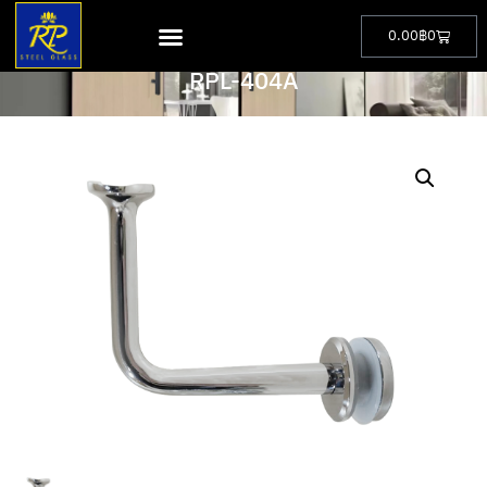
0.00
฿
0
PRODUCT
RPL-404A