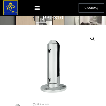
0.00
฿
0
PRODUCT
RPL-310