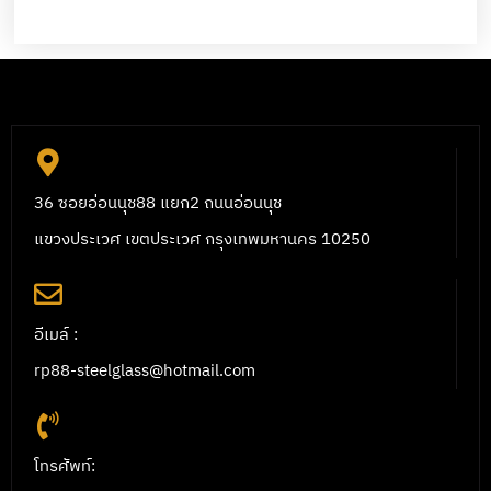
36 ซอยอ่อนนุช88 แยก2 ถนนอ่อนนุช
แขวงประเวศ เขตประเวศ กรุงเทพมหานคร 10250
อีเมล์ :
rp88-steelglass@hotmail.com
โทรศัพท์: