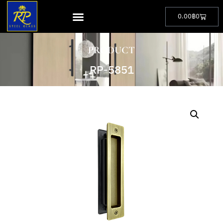
0.00
฿
0
PRODUCT
RP-5851