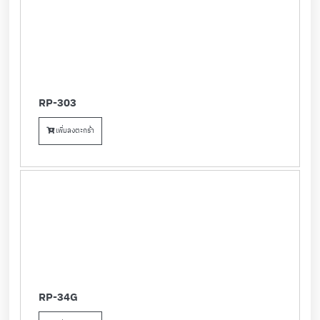
RP-303
เพิ่มลงตะกร้า
RP-34G