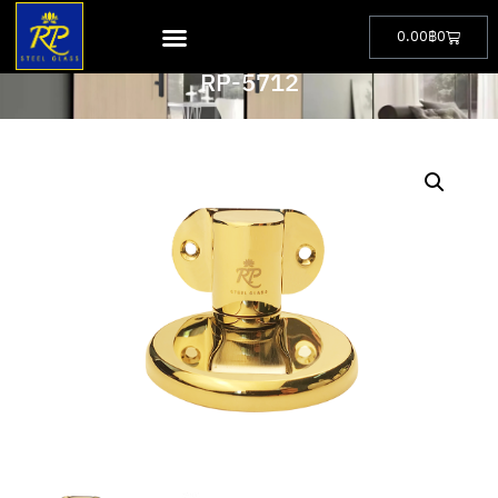
0.00
฿
0
PRODUCT
RP-5712