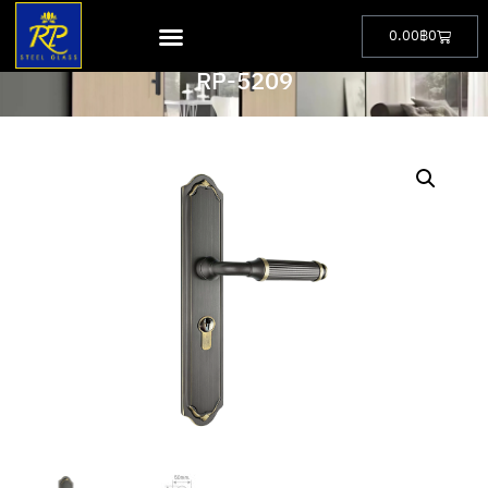
0.00
฿
0
PRODUCT
RP-5209