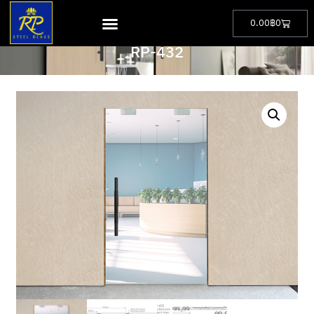
0.00
฿
0
PRODUCT
RP-432