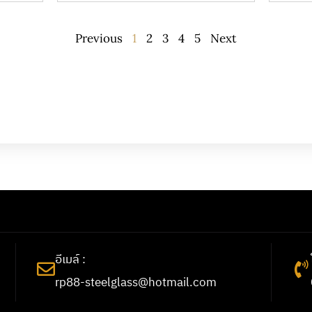
Previous
1
2
3
4
5
Next
อีเมล์ :
rp88-steelglass@hotmail.com