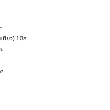
เดียว) 1ปีก
m.
ิต