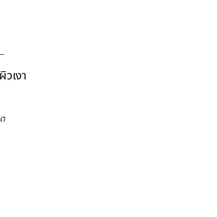
ผิวเงา
ิต