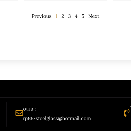
Previous
1
2
3
4
5
Next
อีเมล์ :
rp88-steelglass@hotmail.com