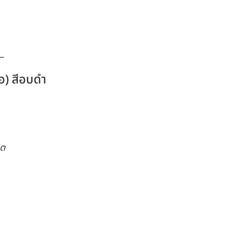
อ) สีอบดำ
ิต