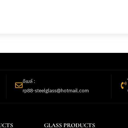
อีเมล์ :
rp88-steelglass@hotmail.com
UCTS
GLASS PRODUCTS