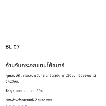
BL-07
ก้านจับกระจกแทนโค้ชบาร์
คุณสมบัติ :
ครอสบาร์จับกระจกยึดผนัง ยาว30ซม. ยืดออกมาได้
อีก20ซม.
วัสดุ :
สแตนเลสเกรด 304
มีสินค้าพร้อมจัดส่งไม่ต้องรอผลิต