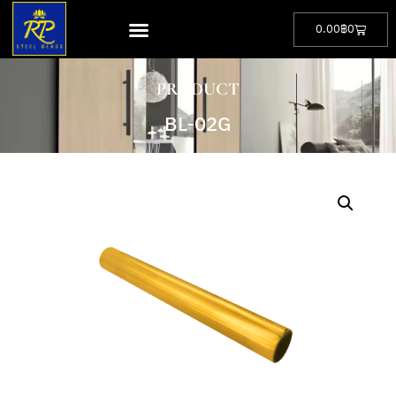
0.00
฿
0
PRODUCT
BL-02G